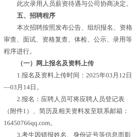
此次录用人员
薪资待遇
与公司
协商决定。
五、招聘程序
本次招聘按照发布公告、组织报名、资格
审查、面试、资格复查、体检、公示、录用等
程序进行。
（一）网上报名及资料上传
1.报名及资料上传时间：202
5
年
03
月
12
日
—
03
月
14
日
。
2.报名：应聘人员可将应聘人员登记表
（附件1）、简历及相关资料发至联系邮箱：
16450766
qq.com。
3.考生因错报姓名、身份证号等信息而影