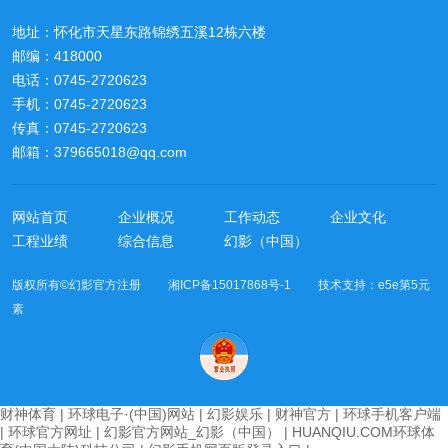
地址：怀化市天星东路锦绣五溪12栋六楼
邮编：418000
电话：0745-2720623
手机：0745-2720623
传真：0745-2720623
邮箱：379665018@qq.com
网站首页
企业概况
工作动态
企业文化
工程业绩
综合信息
幻影（中国）
版权所有©幻影官方注册 湘ICP备15017868号-1 技术支持：
e5e第5元
素
财神体育
|
环球电子·(中国)网站
|
幻影娱乐
|
财神官方
|
环球手机客户端
|
环球官方网址
|
幻影官方网站_幻影（中国）
|
HUANQIU.COM环球体