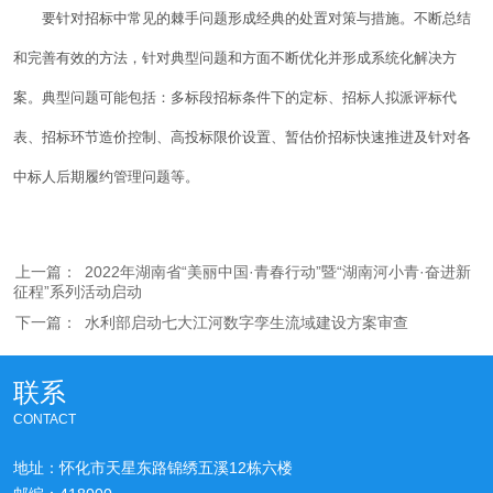
要针对招标中常见的棘手问题形成经典的处置对策与措施。不断总结
和完善有效的方法，针对典型问题和方面不断优化并形成系统化解决方
案。典型问题可能包括：多标段招标条件下的定标、招标人拟派评标代
表、招标环节造价控制、高投标限价设置、暂估价招标快速推进及针对各
中标人后期履约管理问题等。
上一篇：
2022年湖南省“美丽中国·青春行动”暨“湖南河小青·奋进新
征程”系列活动启动
下一篇：
水利部启动七大江河数字孪生流域建设方案审查
联系
CONTACT
地址：怀化市天星东路锦绣五溪12栋六楼