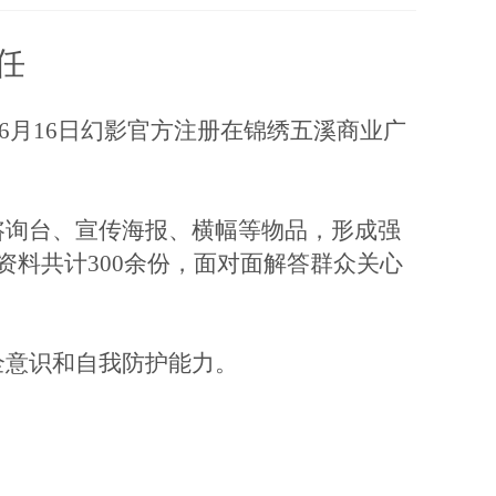
任
6月16日
幻影官方注册
在
锦绣五溪商业广
咨询台、宣传海报、横幅等物品，形成强
资料共计
300
余份，面对面解答群众关心
全意识和自我防护能力
。